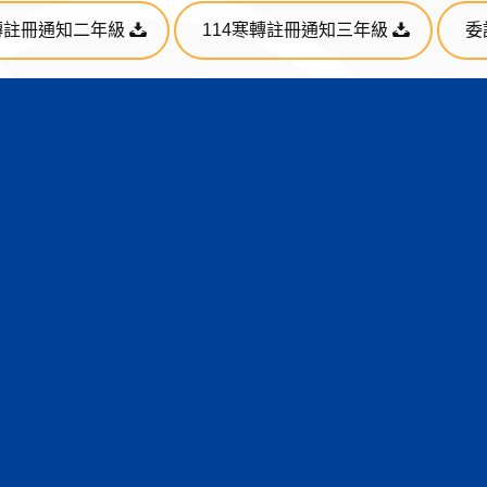
寒轉註冊通知二年級
114寒轉註冊通知三年級
委
台北校區 – 11103臺北市士林區中山北路5段250號｜
(02)2882-4564
桃園校區 – 33348桃園市龜山區德明路5號｜
(03)350-7001
基河校區 – 11162臺北市士林區基河路130號3樓｜
(02)2882-4564
金門分部 – 89049金門縣金沙鎮西園里德明路105號｜
(082)355-233