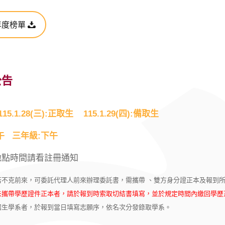
年度榜單
公告
115.1.28(三):正取生 115.1.29(四):備取生
午 三年級:下午
地點時間請看註冊通知
若不克前來，可委託代理人前來辦理委託書，需攜帶 、雙方身分證正本及報到
未攜帶學歷證件正本者，請於報到時索取切結書填寫，並於規定時間內繳回學歷
招生學系者，於報到當日填寫志願序，依名次分發錄取學系。