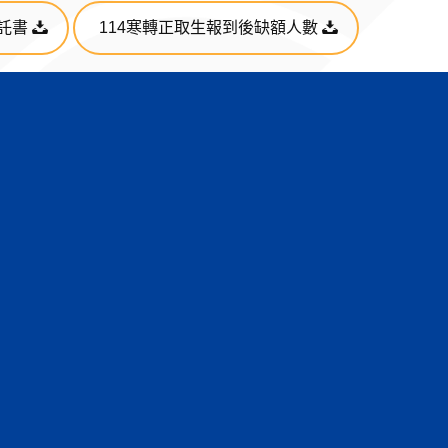
託書
114寒轉正取生報到後缺額人數
聯絡我們
電話｜
02-2882-4564
(分機2248/2247/2523)
傳真｜02-2880-9774