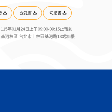
告
委託書
切結書
15年01月24日上午09:00-09:15止報到
基河校區 台北市士林區基河路130號5樓