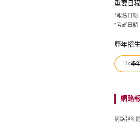
重要日
*報名日期：11
*考試日期：1
歷年招
114學
網路
網路報名開放時