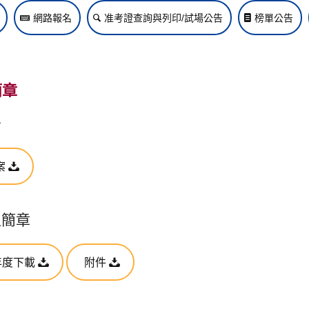
網路報名
准考證查詢與列印/試場公告
榜單公告
簡章
告
案
生簡章
年度下載
附件